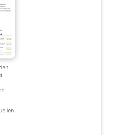
aden
i
nn
uellen