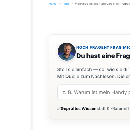
Home
Tipps
FreeApps installiert alle Lieblings-Progr
NOCH FRAGEN? FRAG MI
Du hast eine Fra
Stell sie einfach — so, wie sie 
Mit Quelle zum Nachlesen. Die er
✅
Geprüftes Wissen
statt KI-Raterei
📄