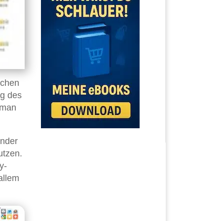
ichen
ng des
 man
ender
utzen.
y-
allem