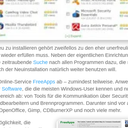
u zu installieren gehört zweifellos zu den eher unerfreul
d wieder erfüllen muss. Neben der eigentlichen Einrichtu
e zeitraubende
Suche
nach allen Programmen dazu, die
ch der Neuinstallation natürlich weiter benutzen will.
Online-Service
FreeApps
ab – zumindest teilweise. Anw
r
Software
, die die meisten Windows-User kennen und n
ereich ab: von Tools für die Kommunikation über Securit
ildbearbeitern und Brennprogrammen. Darunter sind vor 
, OpenOffice, Gimp, CDBurnerXP und noch viele mehr.
öglichkeit, die