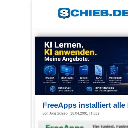
FreeApps installiert al
von
Jörg Schieb
|
18.04.2001
|
Tipps