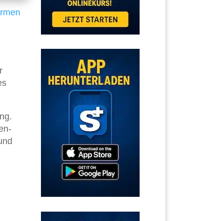
ormen
r
es
ung.
en-
 und