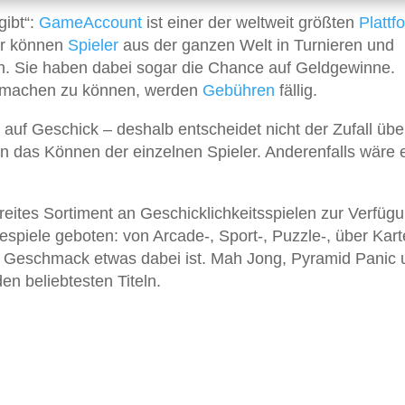
gibt“:
GameAccount
ist einer der weltweit größten
Plattf
ier können
Spieler
aus der ganzen Welt in Turnieren und
. Sie haben dabei sogar die Chance auf Geldgewinne.
itmachen zu können, werden
Gebühren
fällig.
 auf Geschick – deshalb entscheidet nicht der Zufall übe
n das Können der einzelnen Spieler. Anderenfalls wäre 
breites Sortiment an Geschicklichkeitsspielen zur Verfüg
spiele geboten: von Arcade-, Sport-, Puzzle-, über Kart
den Geschmack etwas dabei ist. Mah Jong, Pyramid Panic
en beliebtesten Titeln.