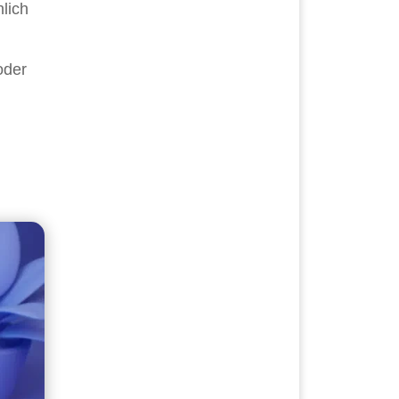
lich
oder