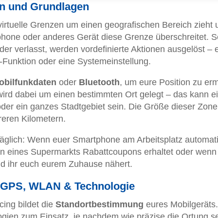
on und Grundlagen
 virtuelle Grenzen um einen geografischen Bereich zieht 
phone oder anderes Gerät diese Grenze überschreitet. 
 oder verlasst, werden vordefinierte Aktionen ausgelöst – 
-Funktion oder eine Systemeinstellung.
obilfunkdaten
oder
Bluetooth
, um eure Position zu ermi
) wird dabei um einen bestimmten Ort gelegt – das kann e
oder ein ganzes Stadtgebiet sein. Die Größe dieser Zon
reren Kilometern.
täglich: Wenn euer Smartphone am Arbeitsplatz automat
en eines Supermarkts Rabattcoupons erhaltet oder wenn
d ihr euch eurem Zuhause nähert.
? GPS, WLAN & Technologie
ing bildet die
Standortbestimmung
eures Mobilgeräts.
ien zum Einsatz, je nachdem wie präzise die Ortung s