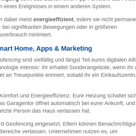
n eines Ereignisses in einem anderen System.
n dabei meist
energieeffizient
, indem sie nicht permane
r bei signifikanten Bewegungen oder in größeren
uverbrauch minimiert.
art Home, Apps & Marketing
cing sind vielfältig und längst Teil eures digitalen All
ologie intensiv: Ihr erhaltet Sonderangebote, wenn ihr 
t an Treuepunkte erinnert, sobald ihr ein Einkaufszent
Komfort und Energieeffizienz. Eure Heizung schaltet sich
s Garagentor öffnet automatisch bei eurer Ankunft, und
 letzte Person das Haus verlassen hat.
rd Geofencing eingesetzt: Eltern können Benachrichtig
 Bereiche verlassen. Unternehmen nutzen es, um