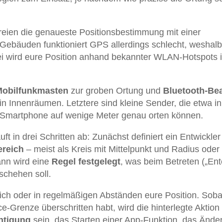
Freien die genaueste Positionsbestimmung mit einer
Gebäuden funktioniert GPS allerdings schlecht, weshalb
ei wird eure Position anhand bekannter WLAN-Hotspots i
obilfunkmasten
zur groben Ortung und
Bluetooth-Be
in Innenräumen. Letztere sind kleine Sender, die etwa in
r Smartphone auf wenige Meter genau orten können.
t in drei Schritten ab: Zunächst definiert ein Entwickler
ereich
– meist als Kreis mit Mittelpunkt und Radius oder 
nn wird eine
Regel festgelegt
, was beim Betreten („Ent
schehen soll.
lich oder in regelmäßigen Abständen eure Position. Soba
e-Grenze überschritten habt, wird die hinterlegte Aktion
htigung
sein, das Starten einer App-Funktion, das Ände