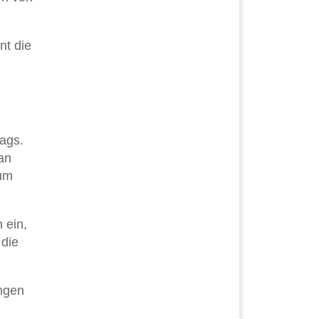
nt die
tags.
an
rum
 ein,
 die
ungen