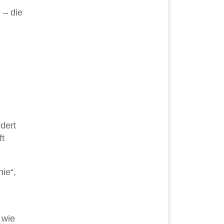
 – die
dert
ft
nie“,
 wie