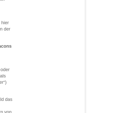
 hier
n der
acons
 oder
als
er“)
ld das
rn von