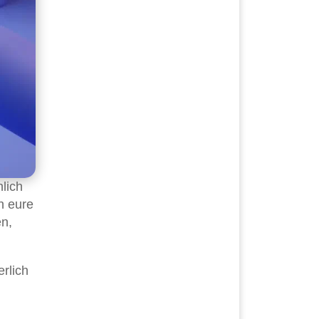
lich
n eure
en,
erlich