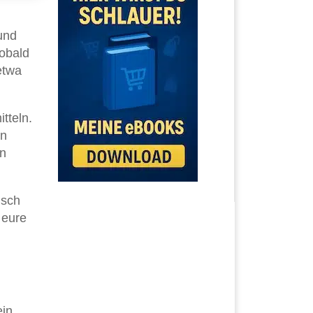
und
Sobald
etwa
tteln.
in
en
isch
 eure
ein