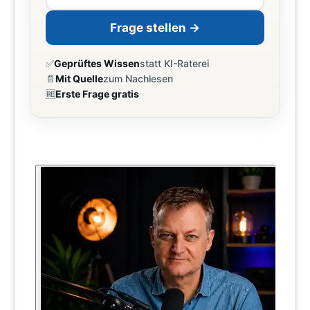
Frage stellen →
✅
Geprüftes Wissen
statt KI-Raterei
📄
Mit Quelle
zum Nachlesen
🆓
Erste Frage gratis