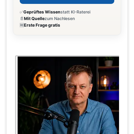
✅
Geprüftes Wissen
statt KI-Raterei
📄
Mit Quelle
zum Nachlesen
🆓
Erste Frage gratis