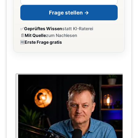
Frage stellen →
✅
Geprüftes Wissen
statt KI-Raterei
📄
Mit Quelle
zum Nachlesen
🆓
Erste Frage gratis