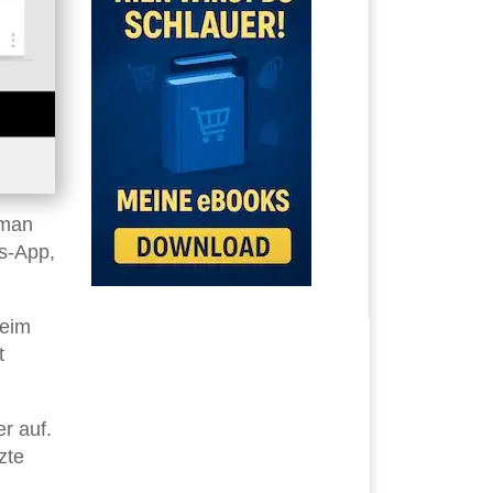
 man
is-App,
Beim
t
r auf.
zte