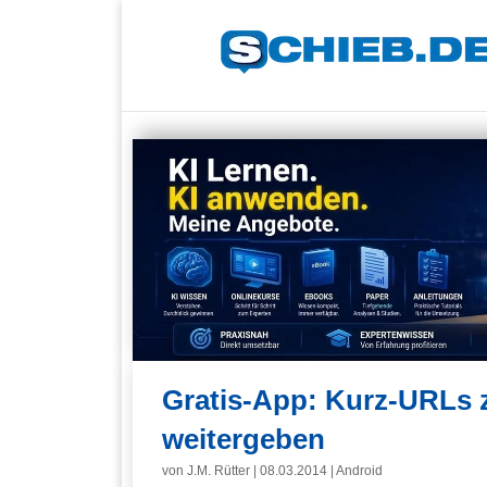
Gratis-App: Kurz-URLs 
weitergeben
von
J.M. Rütter
|
08.03.2014
|
Android