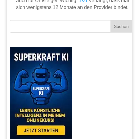
auch für Umsteiger. Wichtig:
1&1
verlangt, dass man
sich wenigstens 12 Monate an den Provider bindet.