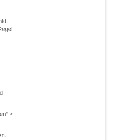
nkt.
Regel
nd
gen“ >
en.