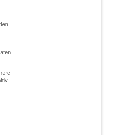
rden
Daten
hrere
itiv