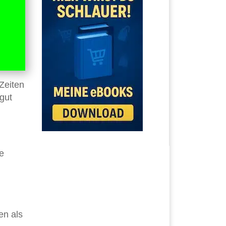
 Zeiten
gut
e
en als