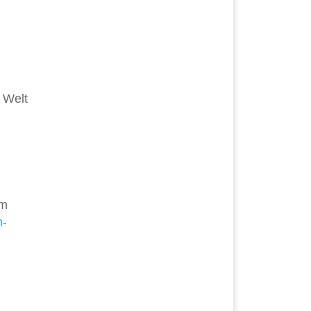
 Welt
um
n-