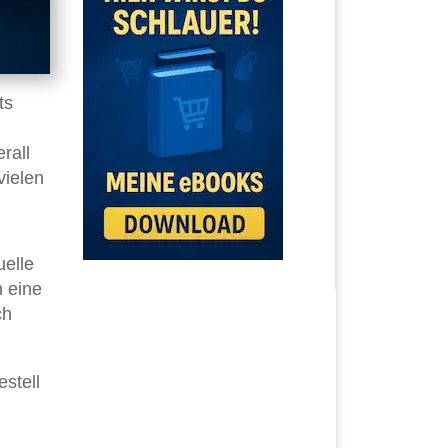
ts
rall
vielen
uelle
 eine
ch
estell