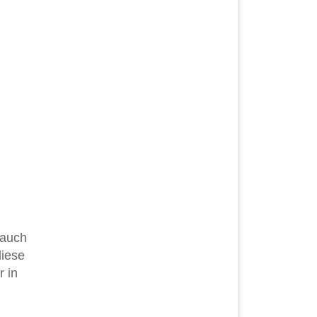
 auch
diese
 in