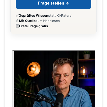
Frage stellen →
✅
Geprüftes Wissen
statt KI-Raterei
📄
Mit Quelle
zum Nachlesen
🆓
Erste Frage gratis