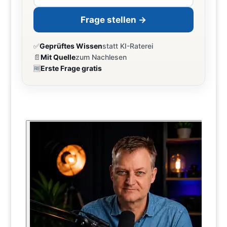
Frage stellen →
✅
Geprüftes Wissen
statt KI-Raterei
📄
Mit Quelle
zum Nachlesen
🆓
Erste Frage gratis