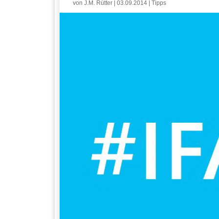
von
J.M. Rütter
|
03.09.2014
|
Tipps