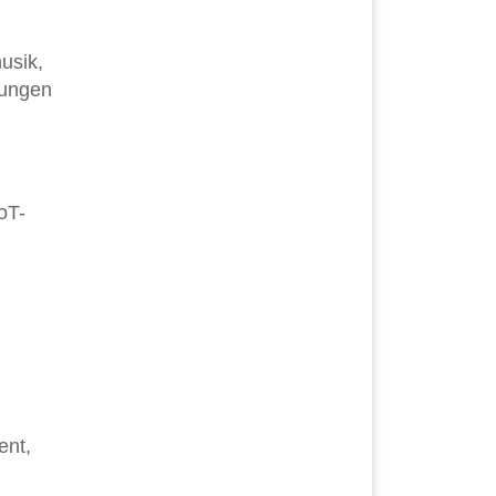
usik,
rungen
oT-
ent,