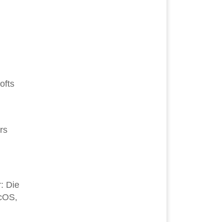
ofts
rs
: Die
acOS,