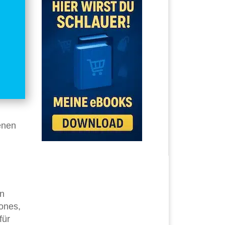
enen
n
ones,
für