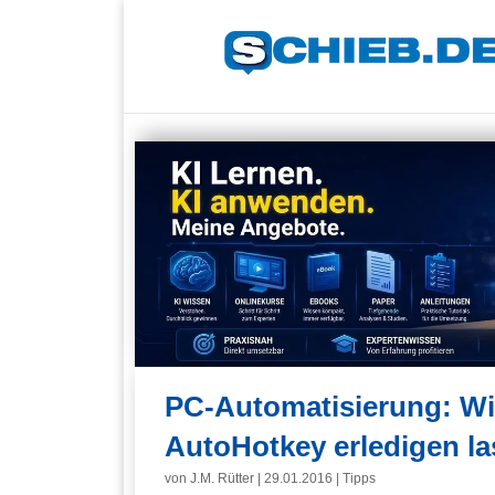
PC-Automatisierung: W
AutoHotkey erledigen l
von
J.M. Rütter
|
29.01.2016
|
Tipps