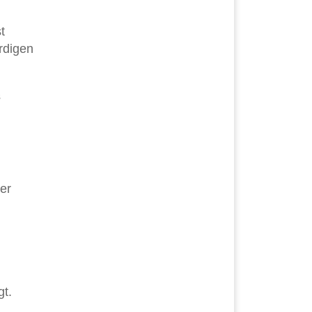
t
rdigen
s
der
gt.