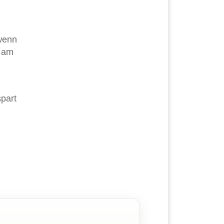
 wenn
n am
part