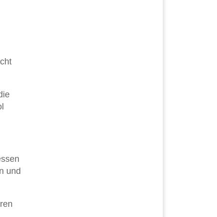
cht
die
l
essen
en und
eren