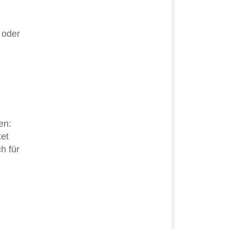
 oder
en:
tet
h für