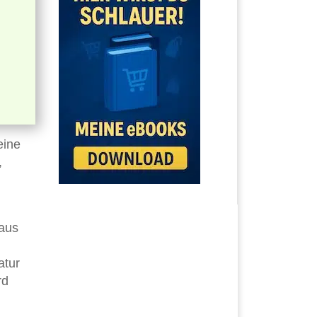
eine
,
Maus
atur
rd