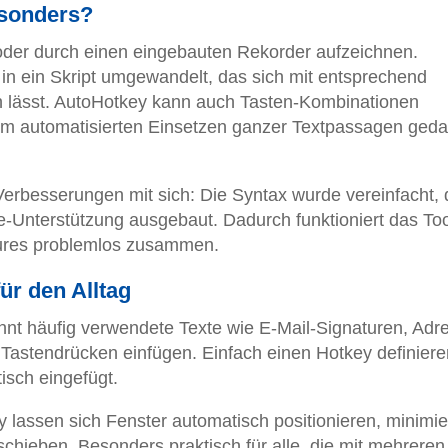
sonders?
 oder durch einen eingebauten Rekorder aufzeichnen.
in ein Skript umgewandelt, das sich mit entsprechend
n lässt. AutoHotkey kann auch Tasten-Kombinationen
 zum automatisierten Einsetzen ganzer Textpassagen geda
 Verbesserungen mit sich: Die Syntax wurde vereinfacht, 
e-Unterstützung ausgebaut. Dadurch funktioniert das Too
ures problemlos zusammen.
ür den Alltag
nnt häufig verwendete Texte wie E-Mail-Signaturen, Adr
Tastendrücken einfügen. Einfach einen Hotkey definier
isch eingefügt.
 lassen sich Fenster automatisch positionieren, minimi
schieben. Besonders praktisch für alle, die mit mehreren