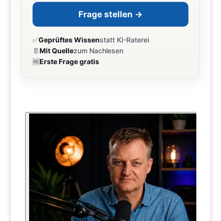
Frage stellen →
✅
Geprüftes Wissen
statt KI-Raterei
📄
Mit Quelle
zum Nachlesen
🆓
Erste Frage gratis