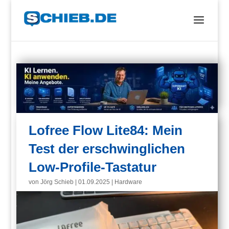
Lofree Flow Lite84: Mein
Test der erschwinglichen
Low-Profile-Tastatur
von
Jörg Schieb
|
01.09.2025
|
Hardware