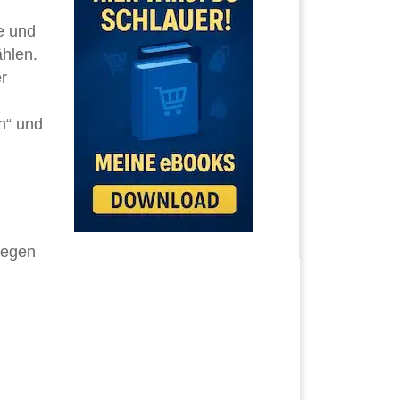
te und
ählen.
r
n“ und
gegen