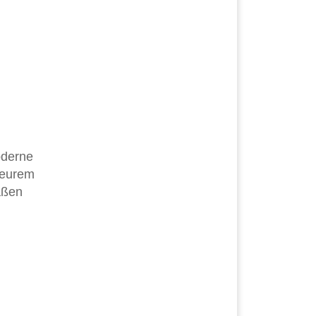
oderne
f eurem
äßen