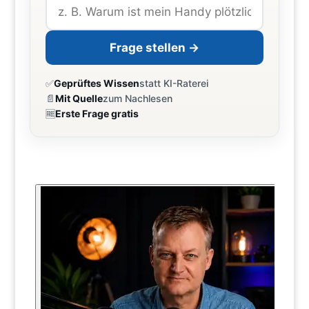
Frage stellen →
✅
Geprüftes Wissen
statt KI-Raterei
📄
Mit Quelle
zum Nachlesen
🆓
Erste Frage gratis