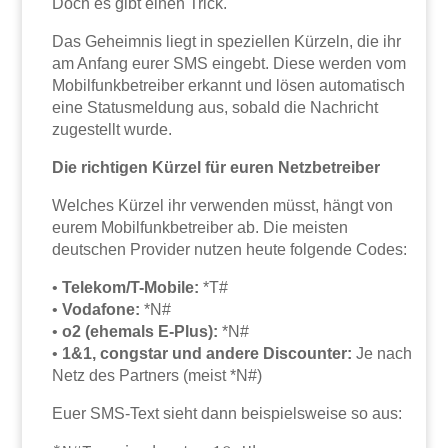
Doch es gibt einen Trick.
Das Geheimnis liegt in speziellen Kürzeln, die ihr
am Anfang eurer SMS eingebt. Diese werden vom
Mobilfunkbetreiber erkannt und lösen automatisch
eine Statusmeldung aus, sobald die Nachricht
zugestellt wurde.
Die richtigen Kürzel für euren Netzbetreiber
Welches Kürzel ihr verwenden müsst, hängt von
eurem Mobilfunkbetreiber ab. Die meisten
deutschen Provider nutzen heute folgende Codes:
•
Telekom/T-Mobile:
*T#
•
Vodafone:
*N#
•
o2 (ehemals E-Plus):
*N#
•
1&1, congstar und andere Discounter:
Je nach
Netz des Partners (meist *N#)
Euer SMS-Text sieht dann beispielsweise so aus: