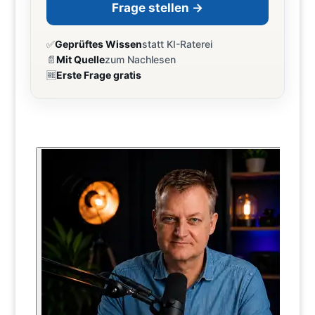
Frage stellen →
✅
Geprüftes Wissen
statt KI-Raterei
📄
Mit Quelle
zum Nachlesen
🆓
Erste Frage gratis