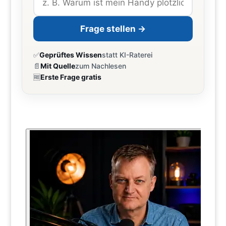
Frage stellen →
✅
Geprüftes Wissen
statt KI-Raterei
📄
Mit Quelle
zum Nachlesen
🆓
Erste Frage gratis