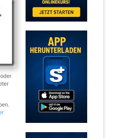
 oder
eter
ben.
er