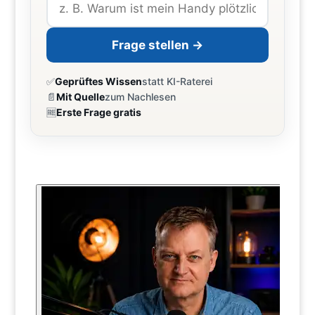
Frage stellen →
✅
Geprüftes Wissen
statt KI-Raterei
📄
Mit Quelle
zum Nachlesen
🆓
Erste Frage gratis