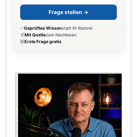
Frage stellen →
✅
Geprüftes Wissen
statt KI-Raterei
📄
Mit Quelle
zum Nachlesen
🆓
Erste Frage gratis