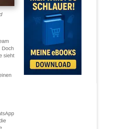
d
Team
y. Doch
e sieht
einen
hatsApp
die
e