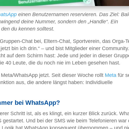
atsApp
einen Benutzernamen reservieren. Das Ziel: Bal
 zwingend deine Nummer, sondern den „Handle“. Ein
, den du kennen solltest.
 Gruppen-Chat bei, Eltern-Chat, Sportverein, das Orga-
jetzt bin ich drin.“ – und bist Mitglieder einer Communit
ht auf dem Schirm hast: Jede und jeder in dieser Grupp
e 40 Leute, die du noch nie im Leben gesehen hast.
t Meta/WhatsApp jetzt. Seit dieser Woche rollt
Meta
für s
ktion aus, die andere längst haben: Individiuelle
mmer bei WhatsApp?
r Schritt ist, als es klingt, ein kurzer Blick zurück. W
MS gestartet. Und bei der SMS wie beim Telefonieren war 
e Logik hat WhatsApp konsequent übernommen – und ni