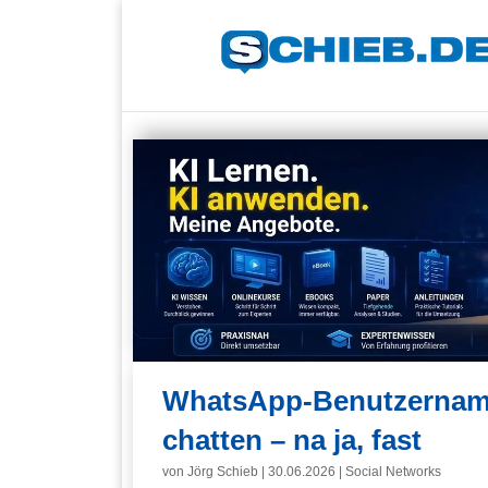
WhatsApp-Benutzernam
chatten – na ja, fast
von
Jörg Schieb
|
30.06.2026
|
Social Networks