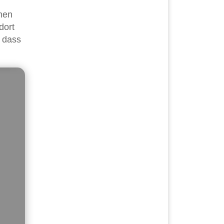
men
dort
, dass