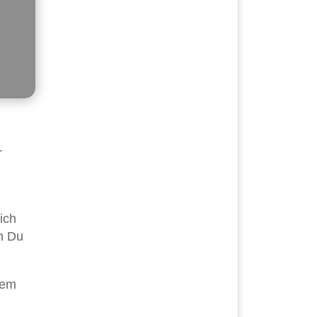
r
ich
m Du
nem