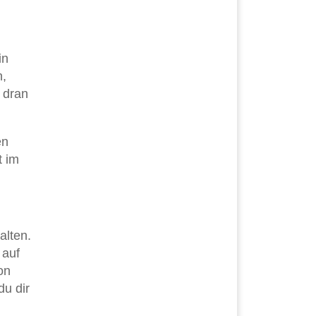
in
n,
 dran
en
t im
alten.
 auf
on
du dir