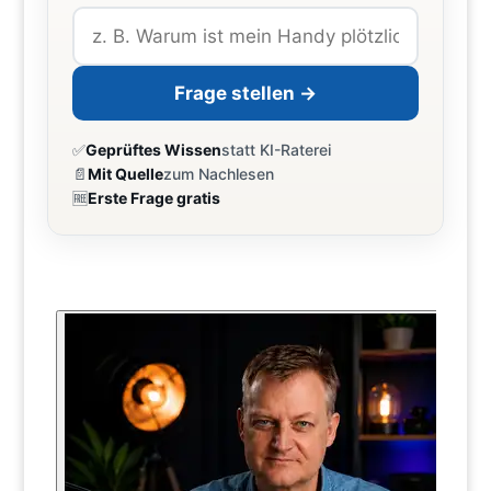
Frage stellen →
✅
Geprüftes Wissen
statt KI-Raterei
📄
Mit Quelle
zum Nachlesen
🆓
Erste Frage gratis