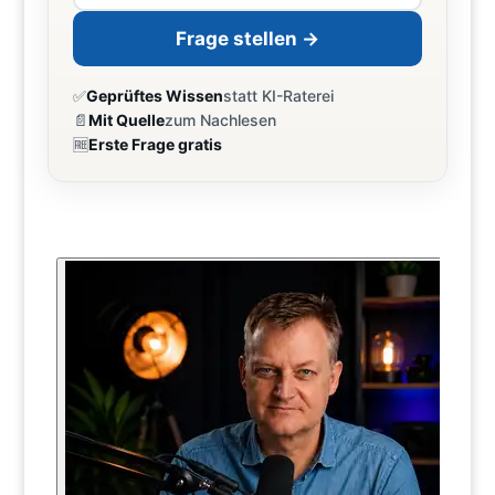
Frage stellen →
✅
Geprüftes Wissen
statt KI-Raterei
📄
Mit Quelle
zum Nachlesen
🆓
Erste Frage gratis