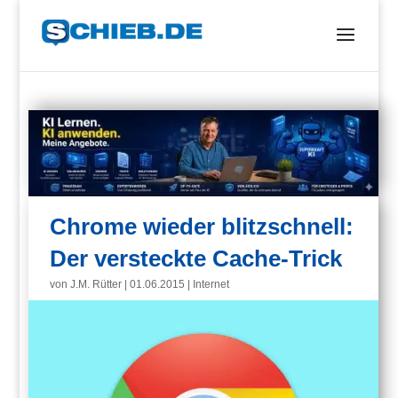
Chrome wieder blitzschnell:
Der versteckte Cache-Trick
von
J.M. Rütter
|
01.06.2015
|
Internet