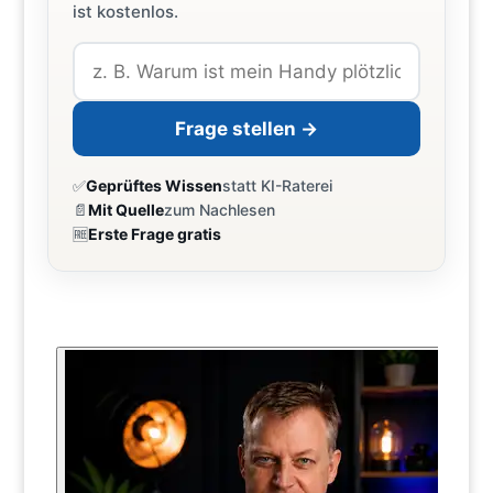
ist kostenlos.
Frage stellen →
✅
Geprüftes Wissen
statt KI-Raterei
📄
Mit Quelle
zum Nachlesen
🆓
Erste Frage gratis