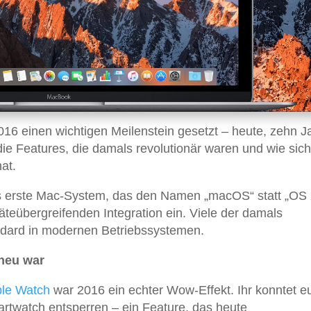
016 einen wichtigen Meilenstein gesetzt – heute, zehn J
f die Features, die damals revolutionär waren und wie sic
at.
s erste Mac-System, das den Namen „macOS“ statt „OS 
äteübergreifenden Integration ein. Viele der damals
ndard in modernen Betriebssystemen.
 neu war
le Watch
war 2016 ein echter Wow-Effekt. Ihr konntet e
rtwatch entsperren – ein Feature, das heute