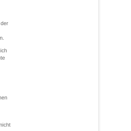
 der
n.
ich
ute
men
nicht