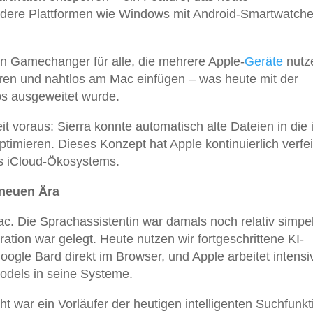
 andere Plattformen wie Windows mit Android-Smartwatch
in Gamechanger für alle, die mehrere Apple-
Geräte
nutz
ren und nahtlos am Mac einfügen – was heute mit der
ps ausgeweitet wurde.
eit voraus: Sierra konnte automatisch alte Dateien in die
timieren. Dieses Konzept hat Apple kontinuierlich verfei
des iCloud-Ökosystems.
 neuen Ära
ac. Die Sprachassistentin war damals noch relativ simpel
ration war gelegt. Heute nutzen wir fortgeschrittene KI-
gle Bard direkt im Browser, und Apple arbeitet intensi
odels in seine Systeme.
ght war ein Vorläufer der heutigen intelligenten Suchfunk