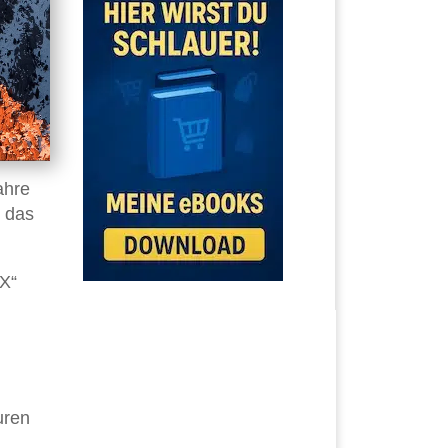
ahre
h das
X“
uren