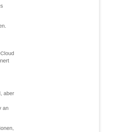
es
en.
 iCloud
nert
, aber
v an
tionen,