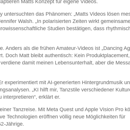
ptieren Matts Konzept für eigene Videos.
ity untersuchten das Phänomen: „Matts Videos lösen me
ennifer Walsh. „In polarisierten Zeiten wirkt gemeinsam
rowissenschaftliche Studien bestätigen, dass rhythmisc
e. Anders als die frühen Amateur-Videos ist „Dancing Ag
rt. Doch Matt bleibt authentisch: Kein Produktplacement,
h verdiene damit meinen Lebensunterhalt, aber die Mess
Er experimentiert mit AI-generierten Hintergrundmusik u
sanalysen. „KI hilft mir, Tanzstile verschiedener Kultu
interpretieren“, erklärt er.
seiner Tanzreise. Mit Meta Quest und Apple Vision Pro k
ve Technologien eröffnen völlig neue Möglichkeiten für
52-Jährige.