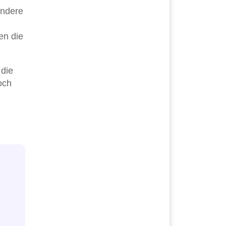
andere
en die
 die
och