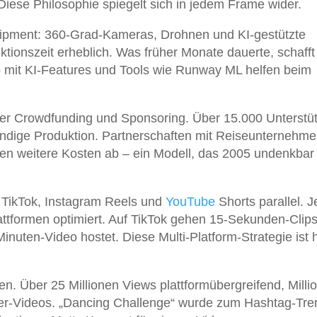
Diese Philosophie spiegelt sich in jedem Frame wider.
ipment: 360-Grad-Kameras, Drohnen und KI-gestützte
tionszeit erheblich. Was früher Monate dauerte, schafft
 mit KI-Features und Tools wie Runway ML helfen beim
ber Crowdfunding und Sponsoring. Über 15.000 Unterstü
wändige Produktion. Partnerschaften mit Reiseunternehm
en weitere Kosten ab – ein Modell, das 2005 undenkbar
 TikTok, Instagram Reels und
YouTube
Shorts parallel. J
tformen optimiert. Auf TikTok gehen 15-Sekunden-Clips 
nuten-Video hostet. Diese Multi-Platform-Strategie ist 
en. Über 25 Millionen Views plattformübergreifend, Milli
-Videos. „Dancing Challenge“ wurde zum Hashtag-Tre