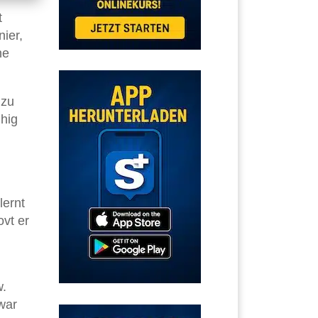
t
ier,
ne
 zu
hig
lernt
ovt er
w.
war