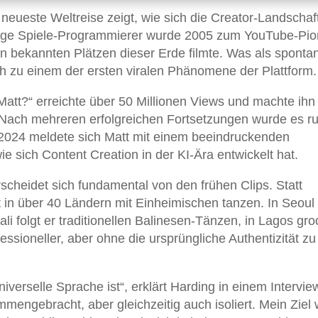
 neueste Weltreise zeigt, wie sich die Creator-Landschaf
lige Spiele-Programmierer wurde 2005 zum YouTube-Pion
an bekannten Plätzen dieser Erde filmte. Was als sponta
h zu einem der ersten viralen Phänomene der Plattform.
Matt?“ erreichte über 50 Millionen Views und machte ihn
 Nach mehreren erfolgreichen Fortsetzungen wurde es ru
024 meldete sich Matt mit einem beeindruckenden
e sich Content Creation in der KI-Ära entwickelt hat.
cheidet sich fundamental von den frühen Clips. Statt
in über 40 Ländern mit Einheimischen tanzen. In Seoul 
 folgt er traditionellen Balinesen-Tänzen, in Lagos gro
essioneller, aber ohne die ursprüngliche Authentizität zu
iverselle Sprache ist“, erklärt Harding in einem Intervie
mengebracht, aber gleichzeitig auch isoliert. Mein Ziel 