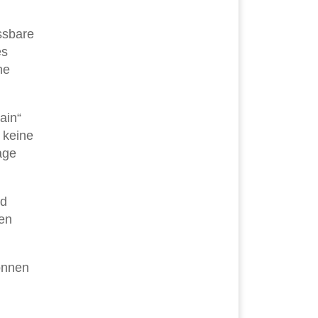
ssbare
es
he
ain“
 keine
age
nd
ren
önnen