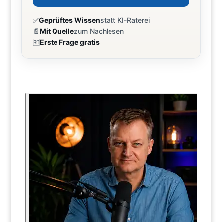
✅
Geprüftes Wissen
statt KI-Raterei
📄
Mit Quelle
zum Nachlesen
🆓
Erste Frage gratis