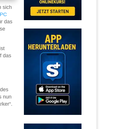
m sich
PC
r das
ise
st
f das
 des
es nun
rker“.