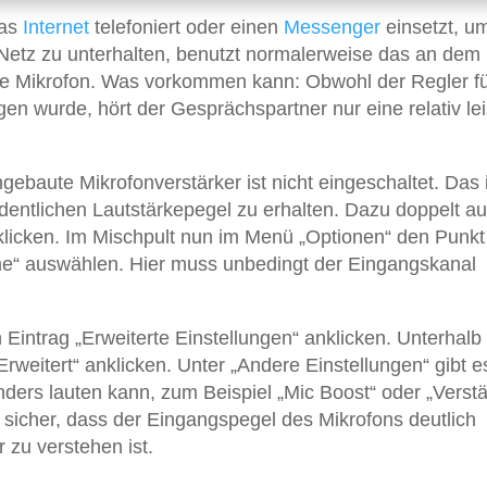
das
Internet
telefoniert oder einen
Messenger
einsetzt, u
Netz zu unterhalten, benutzt normalerweise das an dem
e Mikrofon. Was vorkommen kann: Obwohl der Regler fü
n wurde, hört der Gesprächspartner nur eine relativ le
ebaute Mikrofonverstärker ist nicht eingeschaltet. Das i
rdentlichen Lautstärkepegel zu erhalten. Dazu doppelt au
klicken. Im Mischpult nun im Menü „Optionen“ den Punkt
e“ auswählen. Hier muss unbedingt der Eingangskanal
intrag „Erweiterte Einstellungen“ anklicken. Unterhalb
Erweitert“ anklicken. Unter „Andere Einstellungen“ gibt 
ders lauten kann, zum Beispiel „Mic Boost“ oder „Verstä
t sicher, dass der Eingangspegel des Mikrofons deutlich
 zu verstehen ist.