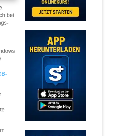
e,
ch bei
ngs-
indows
e
SB-
m
te
um