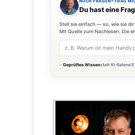
NOCH FRAGEN? FRAG MI
Du hast eine Fra
Stell sie einfach — so, wie sie 
Mit Quelle zum Nachlesen. Die er
✅
Geprüftes Wissen
statt KI-Raterei
📄