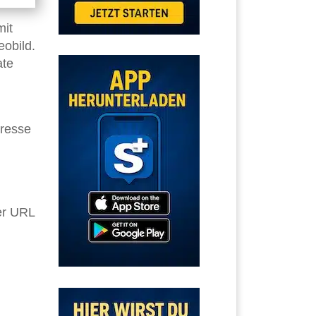
mit
obild.
ate
resse
der URL