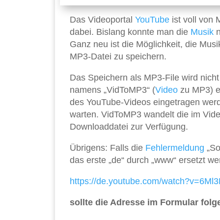
Das Videoportal
YouTube
ist voll von 
dabei. Bislang konnte man die
Musik
n
Ganz neu ist die Möglichkeit, die Mus
MP3-Datei zu speichern.
Das Speichern als MP3-File wird nich
namens „VidToMP3“ (
Video
zu MP3) er
des YouTube-Videos eingetragen werd
warten. VidToMP3 wandelt die im Vide
Downloaddatei zur Verfügung.
Übrigens: Falls die
Fehlermeldung
„Sor
das erste „de“ durch „www“ ersetzt wer
https://de.youtube.com/watch?v=6Ml
sollte die Adresse im Formular fol