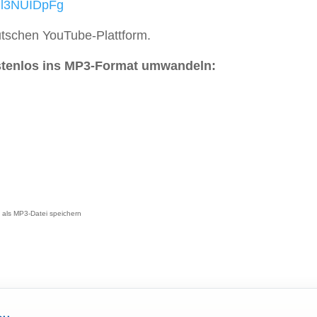
Ml3NUIDpFg
tschen YouTube-Plattform.
stenlos ins MP3-Format umwandeln:
als MP3-Datei speichern