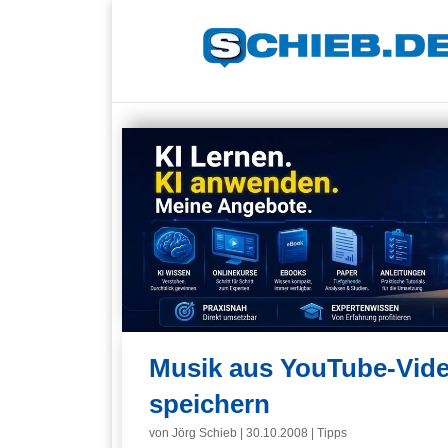
Musik aus YouTube-Vide
speichern
von
Jörg Schieb
|
30.10.2008
|
Tipps