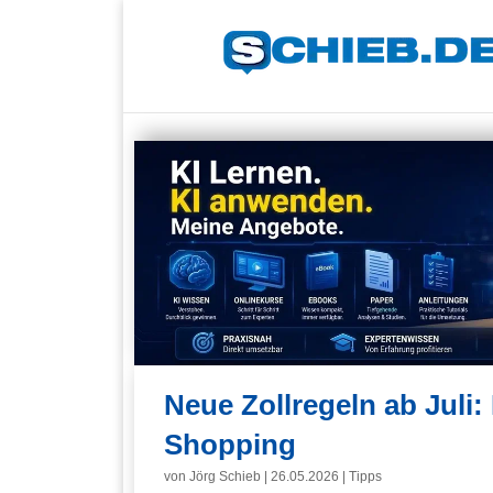
Neue Zollregeln ab Juli:
Shopping
von
Jörg Schieb
|
26.05.2026
|
Tipps