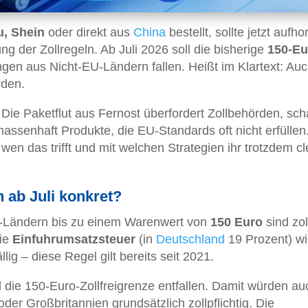
u, Shein
oder direkt aus
China
bestellt, sollte jetzt aufh
ng der Zollregeln. Ab Juli 2026 soll die bisherige
150-Eu
ngen aus Nicht-EU-Ländern fallen. Heißt im Klartext: Au
rden.
 Die Paketflut aus Fernost überfordert Zollbehörden, sch
assenhaft Produkte, die EU-Standards oft nicht erfüllen.
 wen das trifft und mit welchen Strategien ihr trotzdem cl
 ab Juli konkret?
EU-Ländern bis zu einem Warenwert von
150 Euro
sind zoll
Die
Einfuhrumsatzsteuer
(in
Deutschland
19 Prozent) wi
ig – diese Regel gilt bereits seit 2021.
die 150-Euro-Zollfreigrenze entfallen. Damit würden au
der Großbritannien grundsätzlich zollpflichtig. Die