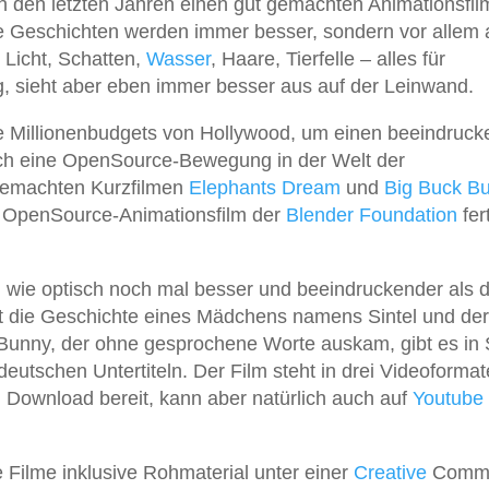
in den letzten Jahren einen gut gemachten Animationsfi
e Geschichten werden immer besser, sondern vor allem
, Licht, Schatten,
Wasser
, Haare, Tierfelle – alles für
g, sieht aber eben immer besser aus auf der Leinwand.
e Millionenbudgets von Hollywood, um einen beeindruc
uch eine OpenSource-Bewegung in der Welt der
 gemachten Kurzfilmen
Elephants Dream
und
Big Buck B
te OpenSource-Animationsfilm der
Blender Foundation
fer
 wie optisch noch mal besser und beeindruckender als d
lt die Geschichte eines Mädchens namens Sintel und de
Bunny, der ohne gesprochene Worte auskam, gibt es in S
eutschen Untertiteln. Der Film steht in drei Videoforma
m Download bereit, kann aber natürlich auch auf
Youtube
e Filme inklusive Rohmaterial unter einer
Creative
Comm