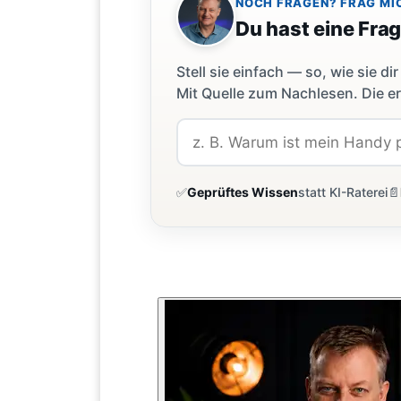
NOCH FRAGEN? FRAG MI
Du hast eine Fra
Stell sie einfach — so, wie sie 
Mit Quelle zum Nachlesen. Die er
✅
Geprüftes Wissen
statt KI-Raterei
📄