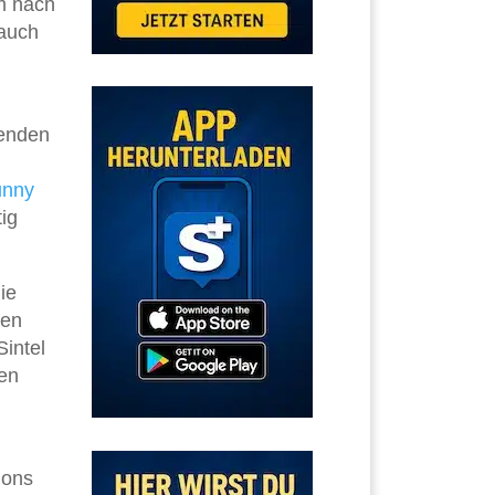
lm nach
 auch
kenden
unny
tig
ie
ren
intel
ten
ons