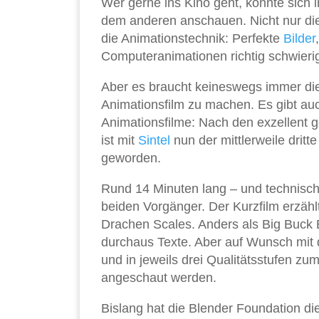
Wer gerne ins Kino geht, konnte sich 
dem anderen anschauen. Nicht nur di
die Animationstechnik: Perfekte
Bilder
Computeranimationen richtig schwieri
Aber es braucht keineswegs immer di
Animationsfilm zu machen. Es gibt a
Animationsfilme: Nach den exzellent
ist mit
Sintel
nun der mittlerweile drit
geworden.
Rund 14 Minuten lang – und technisch
beiden Vorgänger. Der Kurzfilm erzäh
Drachen Scales. Anders als Big Buck 
durchaus Texte. Aber auf Wunsch mit d
und in jeweils drei Qualitätsstufen zu
angeschaut werden.
Bislang hat die Blender Foundation di