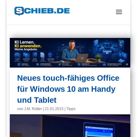
Neues touch-fähiges Office
für Windows 10 am Handy
und Tablet
von
J.M. Rütter
|
21.01.2015
|
Tipps