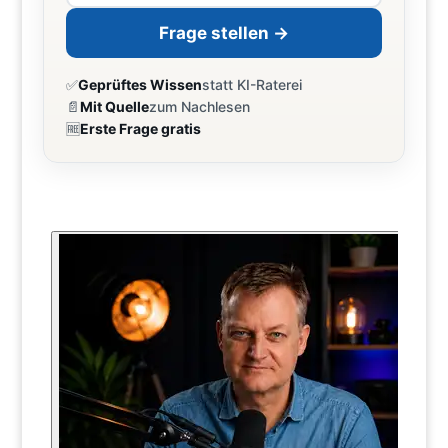
Frage stellen →
✅
Geprüftes Wissen
statt KI-Raterei
📄
Mit Quelle
zum Nachlesen
🆓
Erste Frage gratis