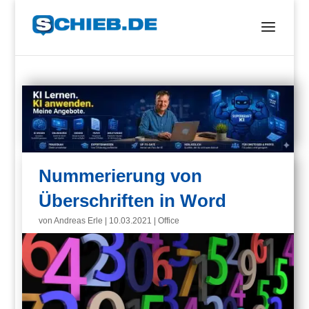
Nummerierung von
Überschriften in Word
von
Andreas Erle
|
10.03.2021
|
Office