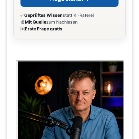
✅
Geprüftes Wissen
statt KI-Raterei
📄
Mit Quelle
zum Nachlesen
🆓
Erste Frage gratis