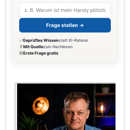
Frage stellen →
✅
Geprüftes Wissen
statt KI-Raterei
📄
Mit Quelle
zum Nachlesen
🆓
Erste Frage gratis