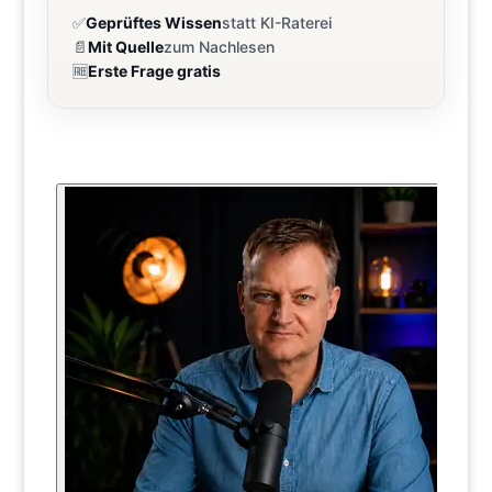
✅
Geprüftes Wissen
statt KI-Raterei
📄
Mit Quelle
zum Nachlesen
🆓
Erste Frage gratis