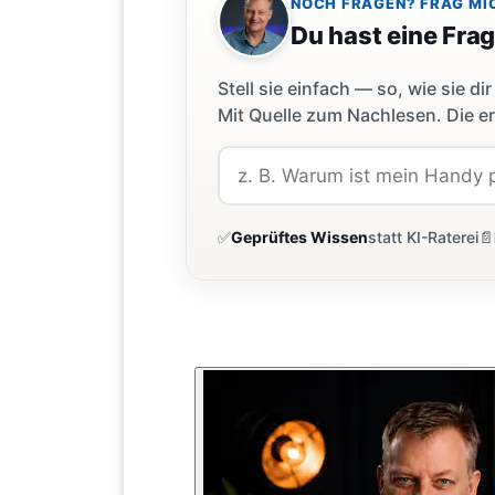
NOCH FRAGEN? FRAG MI
Du hast eine Fra
Stell sie einfach — so, wie sie 
Mit Quelle zum Nachlesen. Die er
✅
Geprüftes Wissen
statt KI-Raterei
📄