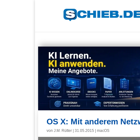
OS X: Mit anderem Net
von
J.M. Rütter
|
31.05.2015
|
macOS