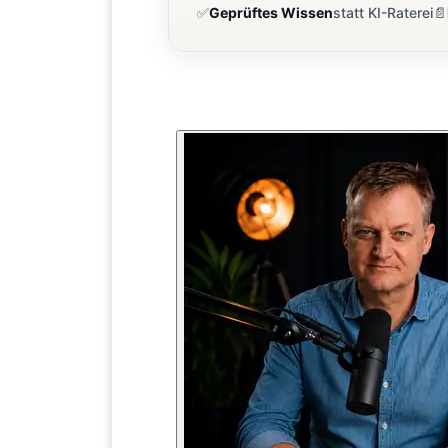
✅
Geprüftes Wissen
statt KI-Raterei
📄