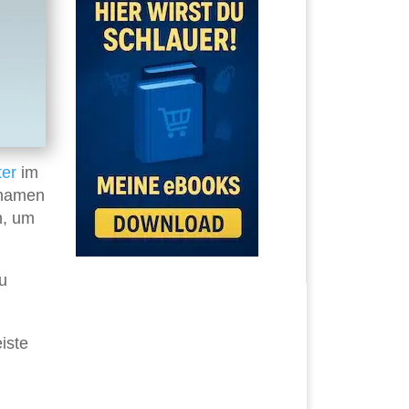
er
im
rnamen
n, um
u
iste