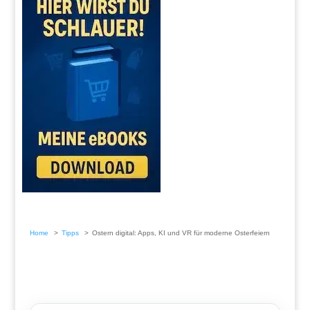
Home
Tipps
Ostern digital: Apps, KI und VR für moderne Osterfeiern