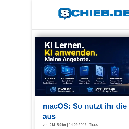
macOS: So nutzt ihr die
aus
von
J.M. Rütter
|
14.09.2013
|
Tipps