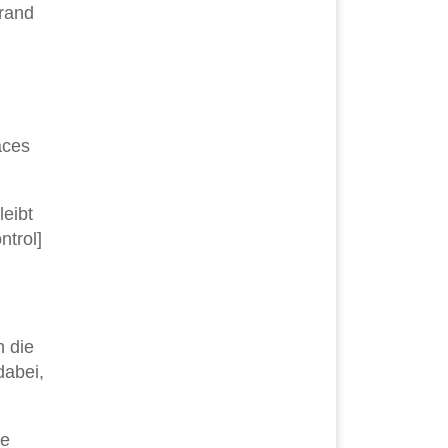
mrand
aces
leibt
ntrol]
n die
dabei,
ie