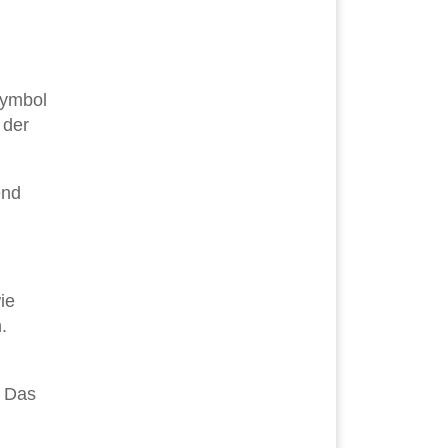
Symbol
 der
end
.
ie
.
. Das