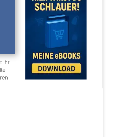
 ihr
lte
aren