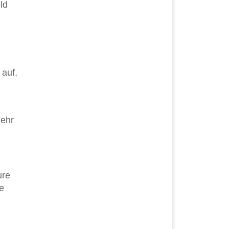
ld
 auf,
mehr
ure
e