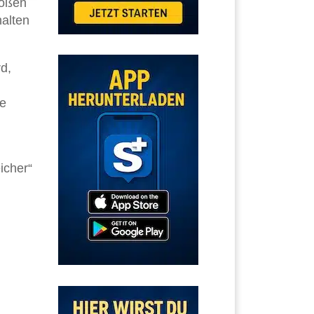
roßen
halten
d,
ne
icher“