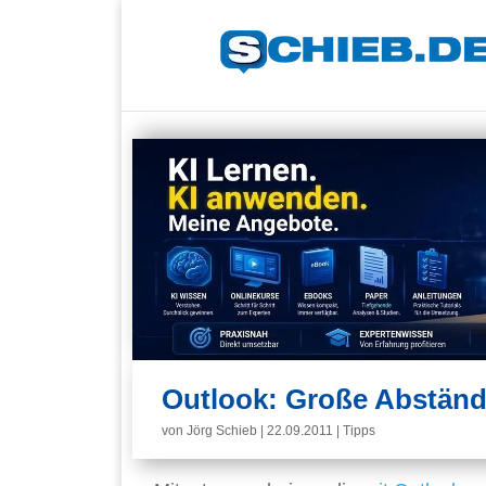
Outlook: Große Abständ
von
Jörg Schieb
|
22.09.2011
|
Tipps