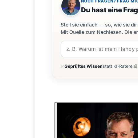
NOCH FRAGEN? FRAG MI
Du hast eine Fra
Stell sie einfach — so, wie sie 
Mit Quelle zum Nachlesen. Die er
✅
Geprüftes Wissen
statt KI-Raterei
📄