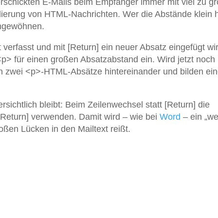
rschickten E-Mails beim Empfänger immer mit viel zu g
dierung von HTML-Nachrichten. Wer die Abstände klein 
umgewöhnen.
erfasst und mit [Return] ein neuer Absatz eingefügt wir
p> für einen großen Absatzabstand ein. Wird jetzt noch
ich zwei <p>-HTML-Absätze hintereinander und bilden ei
ichtlich bleibt: Beim Zeilenwechsel statt [Return] die
[Return] verwenden. Damit wird – wie bei
Word
– ein „we
oßen Lücken in den Mailtext reißt.