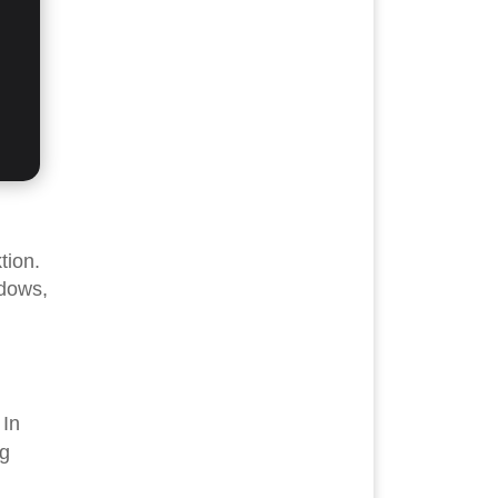
tion.
ndows,
 In
ig