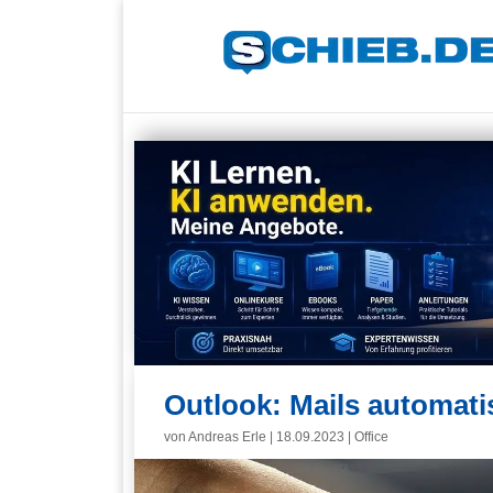
Outlook: Mails automati
von
Andreas Erle
|
18.09.2023
|
Office