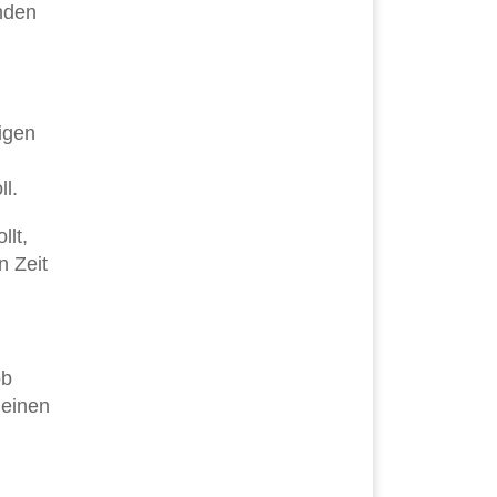
nden
tigen
l.
llt,
n Zeit
ob
 einen