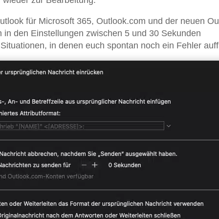
utlook für Microsoft 365, Outlook.com und der neuen Ou
sich in den Einstellungen zwischen 5 und 30 Sekunden
 Situationen, in denen euch spontan noch ein Fehler auffä