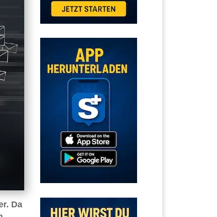
er. Da
n