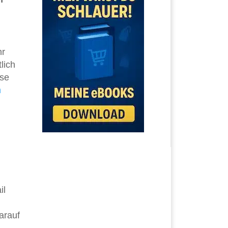
hr
lich
ise
n
il
arauf