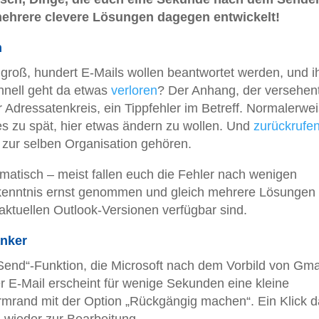
 mehrere clevere Lösungen dagegen entwickelt!
n
st groß, hundert E-Mails wollen beantwortet werden, und i
hnell geht da etwas
verloren
? Der Anhang, der versehent
 Adressatenkreis, ein Tippfehler im Betreff. Normalerwe
es zu spät, hier etwas ändern zu wollen. Und
zurückrufe
r zur selben Organisation gehören.
matisch – meist fallen euch die Fehler nach wenigen
kenntnis ernst genommen und gleich mehrere Lösungen
n aktuellen Outlook-Versionen verfügbar sind.
anker
Send“-Funktion, die Microsoft nach dem Vorbild von Gma
r E-Mail erscheint für wenige Sekunden eine kleine
rmrand mit der Option „Rückgängig machen“. Ein Klick d
l wieder zur Bearbeitung.