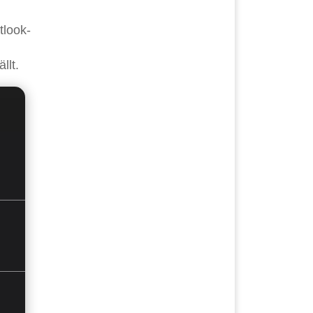
tlook-
llt.