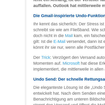
auffallen. Outlook hat mittlerweile
Die Gmail-inspirierte Undo-Funktio
Ihr kennt das sicherlich: Der Stress i
schreibt sie wie am Fließband. Wie sc
doch nicht in die
Mail
kam, ein falscher
gilt: Ist die
E-Mail
versendet, dann ist 
könnt ihr sie nur, wenn alle Postfäche
Der
Trick
: Verzögert den Versand auto
Momenten auf.
Microsoft
hat diese Er
implementiert, die mittlerweile in alle
Undo Send: Der schnelle Rettungs
Die eleganteste Lösung ist die „Undo 
entwickelt hat. Nach dem Senden eine
Benachrichtigung am unteren Bildschi
stoppt den Versand und öffnet die Mai