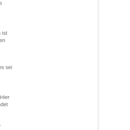
e
ist
den
es sei
 Hier
ndet
.