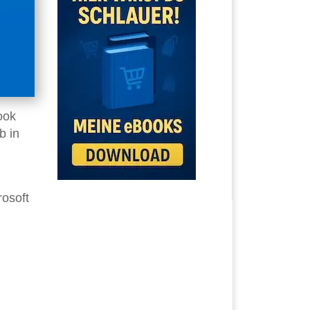
ook
b in
rosoft