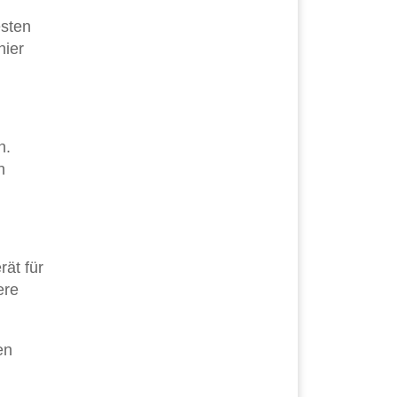
esten
hier
n.
n
ät für
ere
en