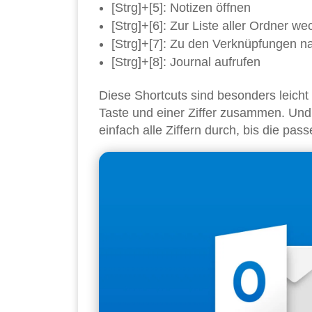
[Strg]+[5]: Notizen öffnen
[Strg]+[6]: Zur Liste aller Ordner we
[Strg]+[7]: Zu den Verknüpfungen n
[Strg]+[8]: Journal aufrufen
Diese Shortcuts sind besonders leicht
Taste und einer Ziffer zusammen. Und 
einfach alle Ziffern durch, bis die pa