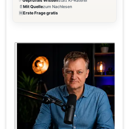
✅
Geprüftes Wissen
statt KI-Raterei
📄
Mit Quelle
zum Nachlesen
🆓
Erste Frage gratis