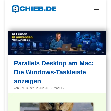
Parallels Desktop am Mac:
Die Windows-Taskleiste
anzeigen
von
J.M. Rütter
|
23.02.2016
|
macOS