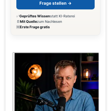
Frage stellen →
✅
Geprüftes Wissen
statt KI-Raterei
📄
Mit Quelle
zum Nachlesen
🆓
Erste Frage gratis