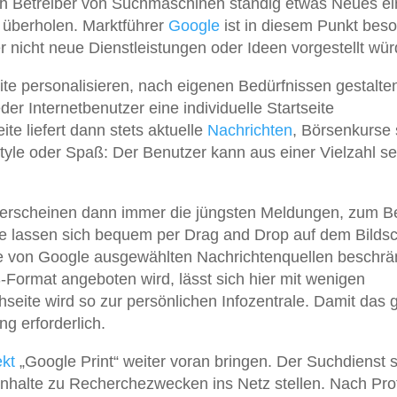
h Betreiber von Suchmaschinen ständig etwas Neues ein
 überholen. Marktführer
Google
ist in diesem Punkt bes
 nicht neue Dienstleistungen oder Ideen vorgestellt wür
eite personalisieren, nach eigenen Bedürfnissen gestalte
der Internetbenutzer eine individuelle Startseite
te liefert dann stets aktuelle
Nachrichten
, Börsenkurse
estyle oder Spaß: Der Benutzer kann aus einer Vielzahl se
e erscheinen dann immer die jüngsten Meldungen, zum Be
ke lassen sich bequem per Drag and Drop auf dem Bilds
ie von Google ausgewählten Nachrichtenquellen beschrä
-Format angeboten wird, lässt sich hier mit wenigen
seite wird so zur persönlichen Infozentrale. Damit das g
ng erforderlich.
ekt
„Google Print“ weiter voran bringen. Der Suchdienst 
 Inhalte zu Recherchezwecken ins Netz stellen. Nach Pro