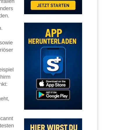
fallen
onders
den.
n.
 sowie
riöser
ispiel
chirm
nkt:
eht,
scannt
testen