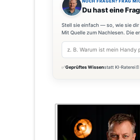
NOCH FRAGEN? FRAG MI
Du hast eine Fra
Stell sie einfach — so, wie sie 
Mit Quelle zum Nachlesen. Die er
✅
Geprüftes Wissen
statt KI-Raterei
📄