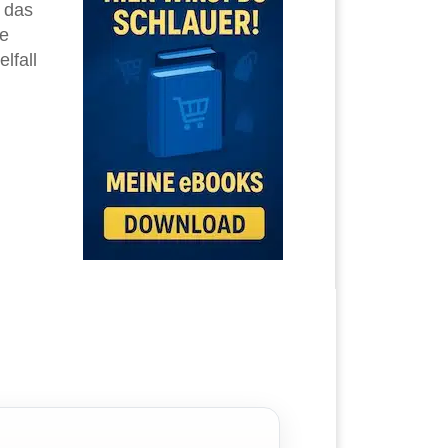
, das
ie
lfall