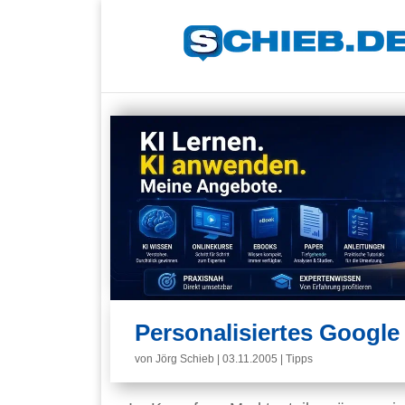
Personalisiertes Google
von
Jörg Schieb
|
03.11.2005
|
Tipps