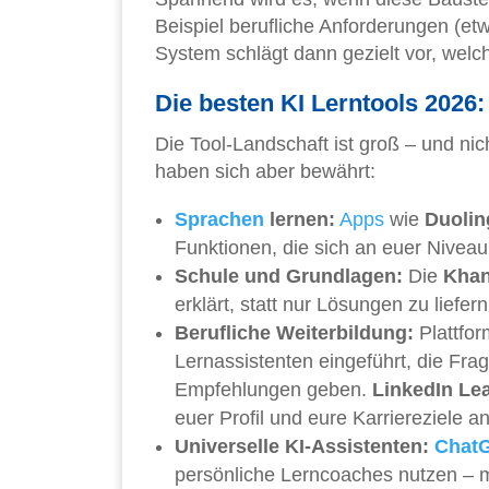
Beispiel berufliche Anforderungen (et
System schlägt dann gezielt vor, welche
Die besten KI Lerntools 2026
Die Tool-Landschaft ist groß – und nic
haben sich aber bewährt:
Sprachen
lernen:
Apps
wie
Duolin
Funktionen, die sich an euer Nivea
Schule und Grundlagen:
Die
Kha
erklärt, statt nur Lösungen zu liefern
Berufliche Weiterbildung:
Plattfo
Lernassistenten eingeführt, die Fr
Empfehlungen geben.
LinkedIn Le
euer Profil und eure Karriereziele a
Universelle KI-Assistenten:
Chat
persönliche Lerncoaches nutzen – mi