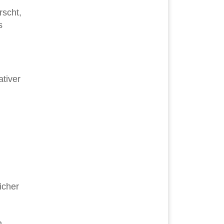
rscht,
s
tiver
icher
m