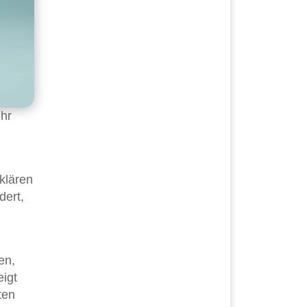
ehr
klären
dert,
en,
eigt
ten