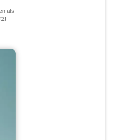
en als
tzt