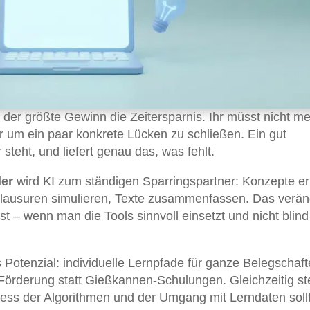
t der größte Gewinn die Zeitersparnis. Ihr müsst nicht m
r um ein paar konkrete Lücken zu schließen. Ein gut
 steht, und liefert genau das, was fehlt.
ler
wird KI zum ständigen Sparringspartner: Konzepte er
klausuren simulieren, Texte zusammenfassen. Das verän
ist – wenn man die Tools sinnvoll einsetzt und nicht blind
s Potenzial: individuelle Lernpfade für ganze Belegschaft
 Förderung statt Gießkannen-Schulungen. Gleichzeitig st
ness der Algorithmen und der Umgang mit Lerndaten soll