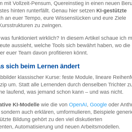
 mit Vollzeit-Pensum, Quereinstieg in einen neuen Beru
rstes hinten runterfällt. Genau hier setzen
KI-gestützte
ch an euer Tempo, eure Wissenslücken und eure Ziele
Kursstrukturen zu zwingen.
was funktioniert wirklich? In diesem Artikel schaue ich m
eute aussieht, welche Tools sich bewährt haben, wo die
der euer Team davon profitieren könnt.
s sich beim Lernen ändert
bbilder klassischer Kurse: feste Module, lineare Reihenf
nzip um. Statt alle Lernenden durch denselben Trichter z
me laufend, was jemand schon kann – und was nicht.
ative KI-Modelle
wie die von
OpenAI
,
Google
oder Anthr
, sondern auch erklären, umformulieren, Beispiele gener
tzte Bildung gehört zu den viel diskutierten
enten, Automatisierung und neuen Arbeitsmodellen.