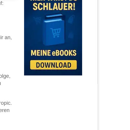
f:
ir an,
olge,
u
opic.
ieren