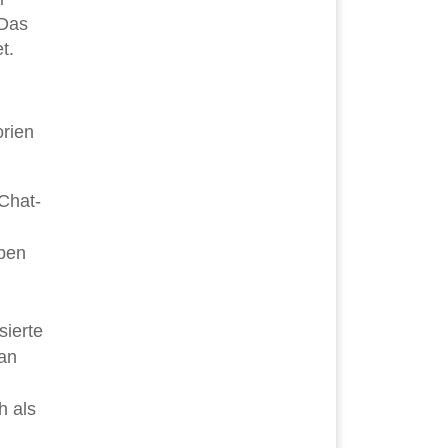
 Das
t.
orien
Chat-
aben
sierte
 an
h als