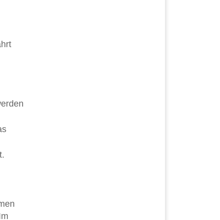
hrt
werden
as
t.
rmen
 Im