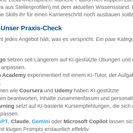
wa aus Stellenprofilen) mit dem aktuellen Wissensstand.
 Skills ihr für einen Karriereschritt noch ausbauen sollte
: Unser Praxis-Check
ht jedes Angebot hält, was es verspricht. Ein paar Kateg
go
setzen seit Längerem auf KI-gestützte Übungen und 
u anpassen.
n Academy
experimentiert mit einem KI-Tutor, der Aufg
.
rmen wie
Coursera
und
Udemy
haben KI-gestützte
agen beantworten, Inhalte zusammenfassen und personali
arning
setzt auf KI-basierte Kursempfehlungen, die sich
npassen.
GPT
,
Claude
,
Gemini
oder
Microsoft Copilot
lassen sic
t klugen Prompts erstaunlich effektiv.